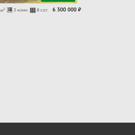
6 300 000
⃏
2
3 комн.
8 сот.
 м