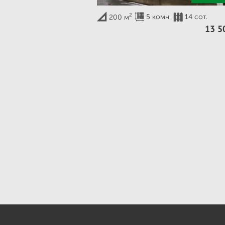
2
5 комн.
14 сот.
200 м
13 5