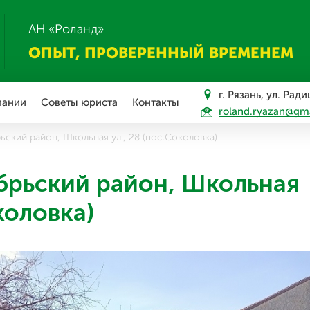
АН «Роланд»
ОПЫТ, ПРОВЕРЕННЫЙ ВРЕМЕНЕМ
г. Рязань, ул. Рад
пании
Советы юриста
Контакты
roland.ryazan@gm
рьский район, Школьная ул., 28 (пос.Соколовка)
ябрьский район, Школьная
коловка)